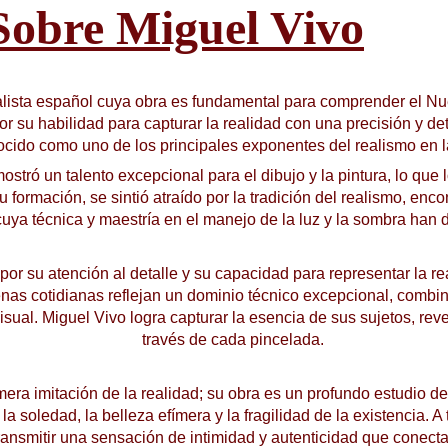
Sobre Miguel Vivo
ealista español cuya obra es fundamental para comprender el N
 su habilidad para capturar la realidad con una precisión y det
ocido como uno de los principales exponentes del realismo en l
tró un talento excepcional para el dibujo y la pintura, lo que lo
formación, se sintió atraído por la tradición del realismo, enc
ya técnica y maestría en el manejo de la luz y la sombra han d
por su atención al detalle y su capacidad para representar la r
enas cotidianas reflejan un dominio técnico excepcional, combin
isual. Miguel Vivo logra capturar la esencia de sus sujetos, re
través de cada pincelada.
mera imitación de la realidad; su obra es un profundo estudio 
a soledad, la belleza efímera y la fragilidad de la existencia. A
 transmitir una sensación de intimidad y autenticidad que conec