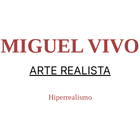
DE COMERCIO
08 ALEDO PAISAJE
01 NEW YORK DESDE EL
XPOSICIONES METAVERSO
CURRÍCULUM
CONTACTO
RED
MIGUEL VIVO
ARTE REALISTA
Hiperrealismo